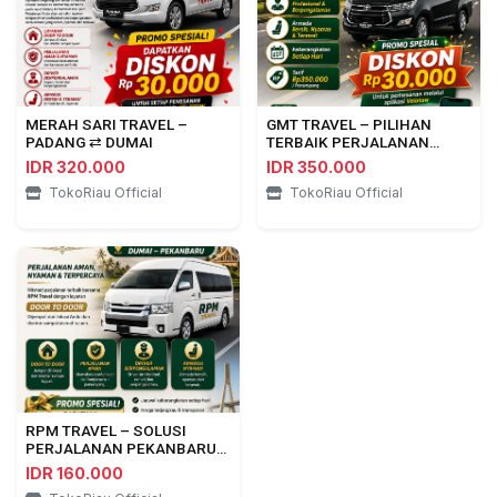
MERAH SARI TRAVEL –
GMT TRAVEL – PILIHAN
PADANG ⇄ DUMAI
TERBAIK PERJALANAN
PEKANBARU ⇄ BENGKULU
IDR 320.000
IDR 350.000
TokoRiau Official
TokoRiau Official
RPM TRAVEL – SOLUSI
PERJALANAN PEKANBARU
⇄ DUMAI
IDR 160.000