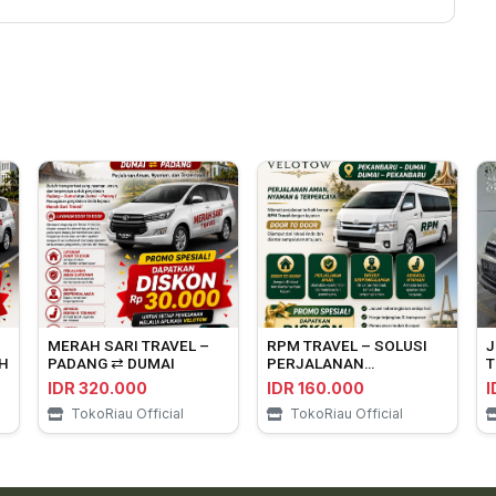
MERAH SARI TRAVEL –
RPM TRAVEL – SOLUSI
J
H
PADANG ⇄ DUMAI
PERJALANAN
T
PEKANBARU ⇄ DUMAI
P
IDR 320.000
IDR 160.000
I
TokoRiau Official
TokoRiau Official