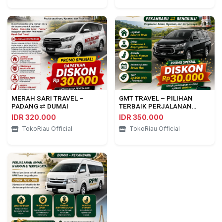
MERAH SARI TRAVEL –
GMT TRAVEL – PILIHAN
PADANG ⇄ DUMAI
TERBAIK PERJALANAN
PEKANBARU ⇄ BENGKULU
IDR 320.000
IDR 350.000
TokoRiau Official
TokoRiau Official