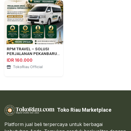
RPM TRAVEL – SOLUSI
PERJALANAN PEKANBARU
⇄ DUMAI
IDR 160.000
TokoRiau Official
Toko Riau Marketplace
Platform jual beli terpercaya untuk berbagai