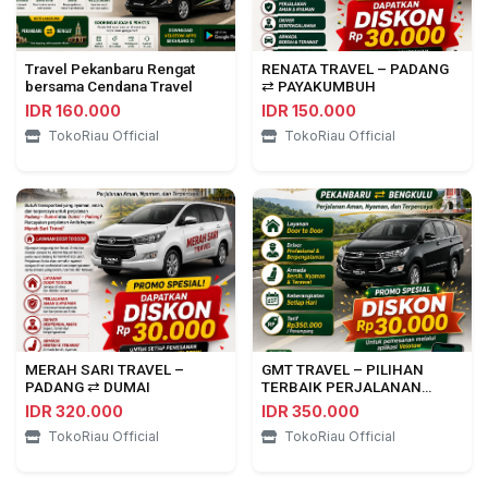
Travel Pekanbaru Rengat
RENATA TRAVEL – PADANG
bersama Cendana Travel
⇄ PAYAKUMBUH
IDR 160.000
IDR 150.000
TokoRiau Official
TokoRiau Official
MERAH SARI TRAVEL –
GMT TRAVEL – PILIHAN
PADANG ⇄ DUMAI
TERBAIK PERJALANAN
PEKANBARU ⇄ BENGKULU
IDR 320.000
IDR 350.000
TokoRiau Official
TokoRiau Official