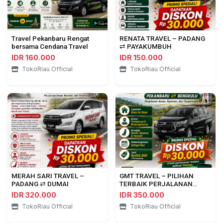
Travel Pekanbaru Rengat
RENATA TRAVEL – PADANG
bersama Cendana Travel
⇄ PAYAKUMBUH
IDR 160.000
IDR 150.000
TokoRiau Official
TokoRiau Official
MERAH SARI TRAVEL –
GMT TRAVEL – PILIHAN
PADANG ⇄ DUMAI
TERBAIK PERJALANAN
PEKANBARU ⇄ BENGKULU
IDR 320.000
IDR 350.000
TokoRiau Official
TokoRiau Official