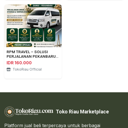
RPM TRAVEL – SOLUSI
PERJALANAN PEKANBARU
⇄ DUMAI
IDR 160.000
TokoRiau Official
Toko Riau Marketplace
Platform jual beli terpercaya untuk berbagai