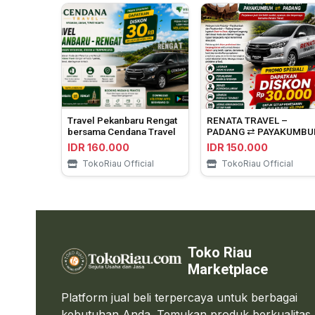
Travel Pekanbaru Rengat
RENATA TRAVEL –
bersama Cendana Travel
PADANG ⇄ PAYAKUMBU
IDR 160.000
IDR 150.000
TokoRiau Official
TokoRiau Official
Toko Riau
Marketplace
Platform jual beli terpercaya untuk berbagai
kebutuhan Anda. Temukan produk berkualitas