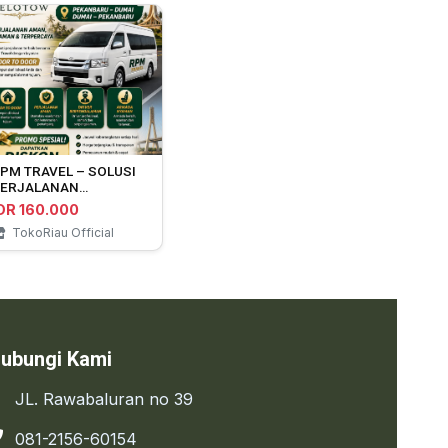
PM TRAVEL – SOLUSI
ERJALANAN
EKANBARU ⇄ DUMAI
DR 160.000
TokoRiau Official
ubungi Kami
JL. Rawabaluran no 39
081-2156-60154