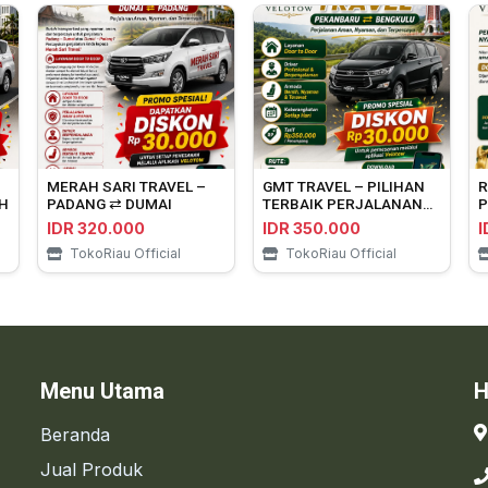
MERAH SARI TRAVEL –
GMT TRAVEL – PILIHAN
R
H
PADANG ⇄ DUMAI
TERBAIK PERJALANAN
P
PEKANBARU ⇄
P
IDR 320.000
IDR 350.000
I
BENGKULU
TokoRiau Official
TokoRiau Official
Menu Utama
H
Beranda
Jual Produk