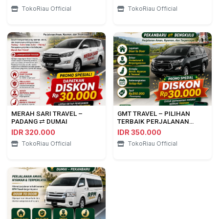
TokoRiau Official
TokoRiau Official
MERAH SARI TRAVEL –
GMT TRAVEL – PILIHAN
PADANG ⇄ DUMAI
TERBAIK PERJALANAN
PEKANBARU ⇄ BENGKULU
IDR 320.000
IDR 350.000
TokoRiau Official
TokoRiau Official