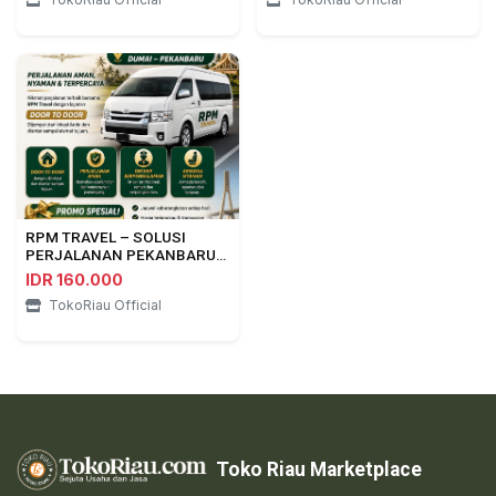
RPM TRAVEL – SOLUSI
PERJALANAN PEKANBARU
⇄ DUMAI
IDR 160.000
TokoRiau Official
Toko Riau Marketplace