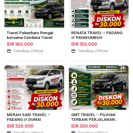
Travel Pekanbaru Rengat
RENATA TRAVEL – PADANG
bersama Cendana Travel
⇄ PAYAKUMBUH
IDR 160.000
IDR 150.000
TokoRiau Official
TokoRiau Official
MERAH SARI TRAVEL –
GMT TRAVEL – PILIHAN
PADANG ⇄ DUMAI
TERBAIK PERJALANAN
PEKANBARU ⇄ BENGKULU
IDR 320.000
IDR 350.000
TokoRiau Official
TokoRiau Official