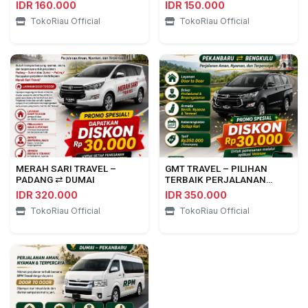
IDR 160.000
IDR 150.000
TokoRiau Official
TokoRiau Official
MERAH SARI TRAVEL –
GMT TRAVEL – PILIHAN
PADANG ⇄ DUMAI
TERBAIK PERJALANAN
PEKANBARU ⇄ BENGKULU
IDR 320.000
IDR 350.000
TokoRiau Official
TokoRiau Official