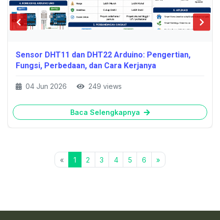
Sensor DHT11 dan DHT22 Arduino: Pengertian,
Fungsi, Perbedaan, dan Cara Kerjanya
04 Jun 2026
249 views
Baca Selengkapnya
«
1
2
3
4
5
6
»