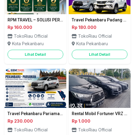
RPM TRAVEL – SOLUSI PERJALANAN PEKANBARU ⇄ DUMAI
Travel Pekanbaru Padang Panjang - Renata Trans
Rp 160.000
Rp 180.000
TokoRiau Official
TokoRiau Official
Kota Pekanbaru
Kota Pekanbaru
Lihat Detail
Lihat Detail
Travel Pekanbaru Pariaman Sahabat Sarana Travel
Rental Mobil Fortuner VRZ 25 Jam Pekanbaru – Riau Indah Lestari Abadi
Rp 230.000
Rp 1.000
TokoRiau Official
TokoRiau Official