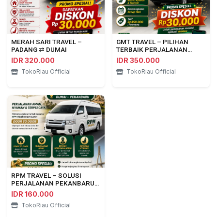
MERAH SARI TRAVEL –
GMT TRAVEL – PILIHAN
PADANG ⇄ DUMAI
TERBAIK PERJALANAN
PEKANBARU ⇄ BENGKULU
IDR 320.000
IDR 350.000
TokoRiau Official
TokoRiau Official
RPM TRAVEL – SOLUSI
PERJALANAN PEKANBARU
⇄ DUMAI
IDR 160.000
TokoRiau Official