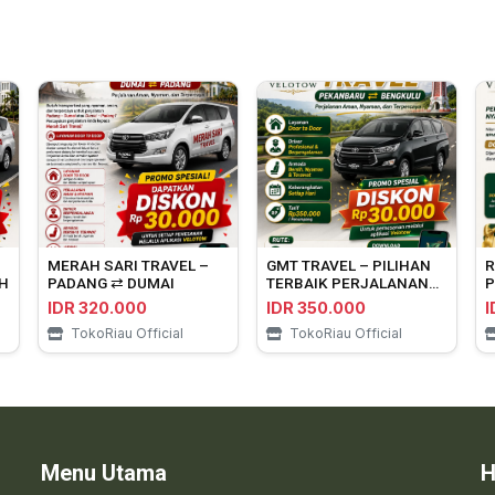
MERAH SARI TRAVEL –
GMT TRAVEL – PILIHAN
R
H
PADANG ⇄ DUMAI
TERBAIK PERJALANAN
P
PEKANBARU ⇄
P
IDR 320.000
IDR 350.000
I
BENGKULU
TokoRiau Official
TokoRiau Official
Menu Utama
H