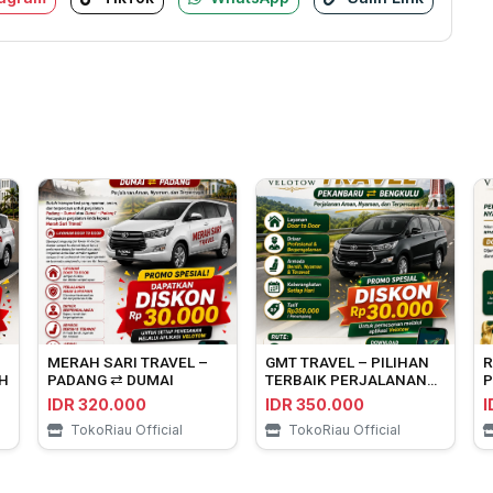
MERAH SARI TRAVEL –
GMT TRAVEL – PILIHAN
R
H
PADANG ⇄ DUMAI
TERBAIK PERJALANAN
P
PEKANBARU ⇄
P
IDR 320.000
IDR 350.000
I
BENGKULU
TokoRiau Official
TokoRiau Official