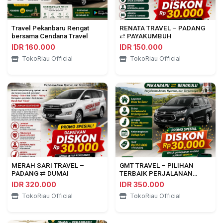
Travel Pekanbaru Rengat
RENATA TRAVEL – PADANG
bersama Cendana Travel
⇄ PAYAKUMBUH
IDR 160.000
IDR 150.000
TokoRiau Official
TokoRiau Official
MERAH SARI TRAVEL –
GMT TRAVEL – PILIHAN
PADANG ⇄ DUMAI
TERBAIK PERJALANAN
PEKANBARU ⇄ BENGKULU
IDR 320.000
IDR 350.000
TokoRiau Official
TokoRiau Official