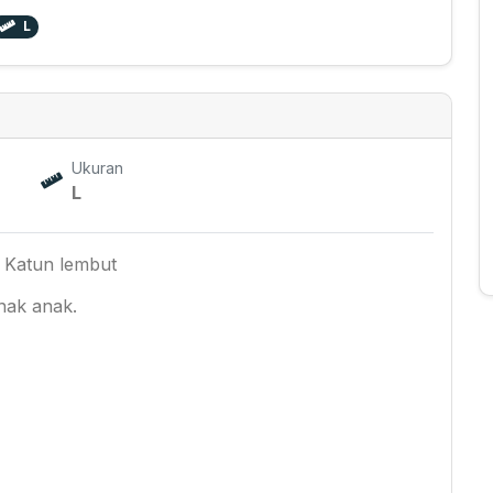
L
Ukuran
L
n Katun lembut
nak anak.