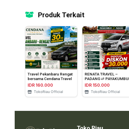
Produk Terkait
Travel Pekanbaru Rengat
RENATA TRAVEL –
bersama Cendana Travel
PADANG ⇄ PAYAKUMBU
IDR 160.000
IDR 150.000
TokoRiau Official
TokoRiau Official
Toko Riau