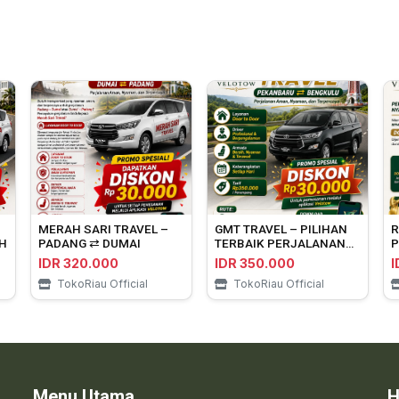
MERAH SARI TRAVEL –
GMT TRAVEL – PILIHAN
R
H
PADANG ⇄ DUMAI
TERBAIK PERJALANAN
P
PEKANBARU ⇄
P
IDR 320.000
IDR 350.000
I
BENGKULU
TokoRiau Official
TokoRiau Official
Menu Utama
H