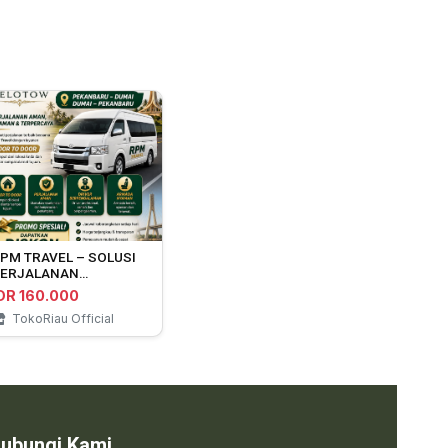
PM TRAVEL – SOLUSI
ERJALANAN
EKANBARU ⇄ DUMAI
DR 160.000
TokoRiau Official
ubungi Kami