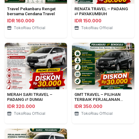
Travel Pekanbaru Rengat
RENATA TRAVEL – PADANG
bersama Cendana Travel
⇄ PAYAKUMBUH
IDR 160.000
IDR 150.000
TokoRiau Official
TokoRiau Official
MERAH SARI TRAVEL –
GMT TRAVEL – PILIHAN
PADANG ⇄ DUMAI
TERBAIK PERJALANAN
PEKANBARU ⇄ BENGKULU
IDR 320.000
IDR 350.000
TokoRiau Official
TokoRiau Official