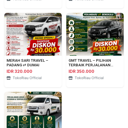
MERAH SARI TRAVEL –
GMT TRAVEL – PILIHAN
PADANG ⇄ DUMAI
TERBAIK PERJALANAN
PEKANBARU ⇄ BENGKULU
IDR 320.000
IDR 350.000
TokoRiau Official
TokoRiau Official