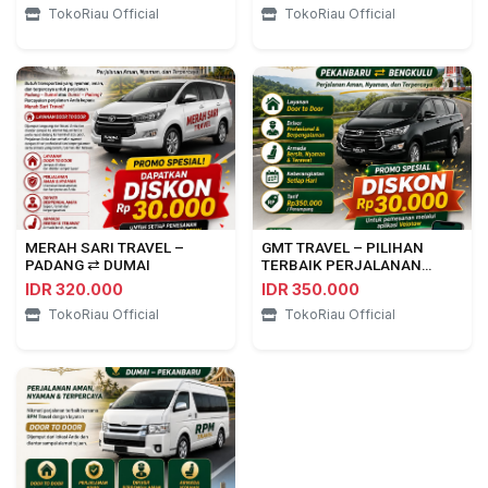
TokoRiau Official
TokoRiau Official
MERAH SARI TRAVEL –
GMT TRAVEL – PILIHAN
PADANG ⇄ DUMAI
TERBAIK PERJALANAN
PEKANBARU ⇄ BENGKULU
IDR 320.000
IDR 350.000
TokoRiau Official
TokoRiau Official