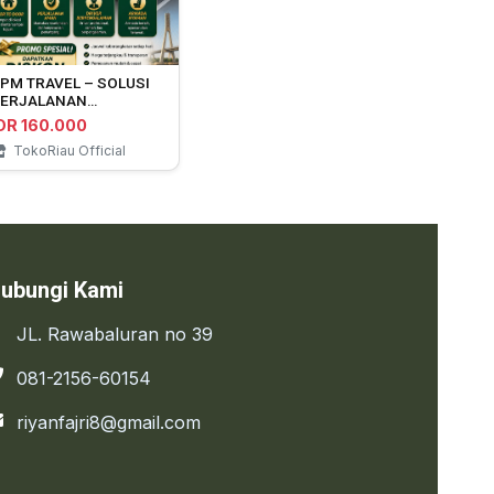
PM TRAVEL – SOLUSI
ERJALANAN
EKANBARU ⇄ DUMAI
DR 160.000
TokoRiau Official
ubungi Kami
JL. Rawabaluran no 39
081-2156-60154
riyanfajri8@gmail.com