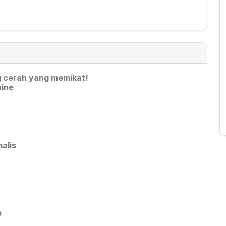
 cerah yang memikat!
hine
alis
p