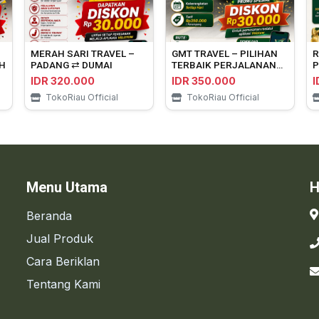
MERAH SARI TRAVEL –
GMT TRAVEL – PILIHAN
R
H
PADANG ⇄ DUMAI
TERBAIK PERJALANAN
P
PEKANBARU ⇄
P
IDR 320.000
IDR 350.000
I
BENGKULU
TokoRiau Official
TokoRiau Official
Menu Utama
H
Beranda
Jual Produk
Cara Beriklan
Tentang Kami