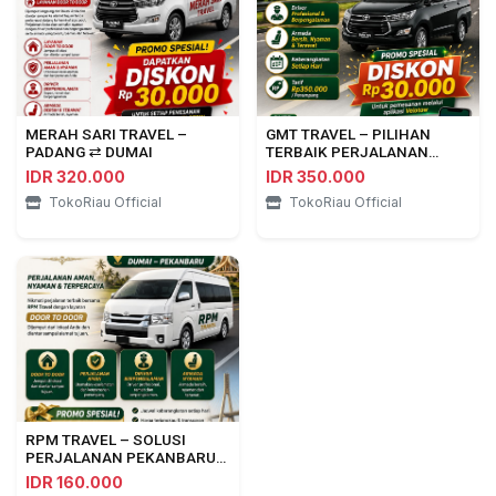
MERAH SARI TRAVEL –
GMT TRAVEL – PILIHAN
PADANG ⇄ DUMAI
TERBAIK PERJALANAN
PEKANBARU ⇄ BENGKULU
IDR 320.000
IDR 350.000
TokoRiau Official
TokoRiau Official
RPM TRAVEL – SOLUSI
PERJALANAN PEKANBARU
⇄ DUMAI
IDR 160.000