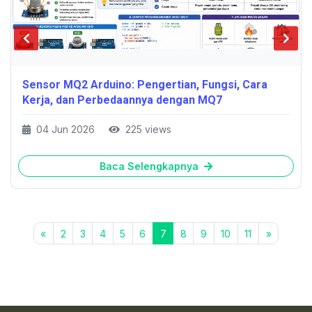
Sensor MQ2 Arduino: Pengertian, Fungsi, Cara
Kerja, dan Perbedaannya dengan MQ7
04 Jun 2026
225 views
Baca Selengkapnya
«
2
3
4
5
6
7
8
9
10
11
»