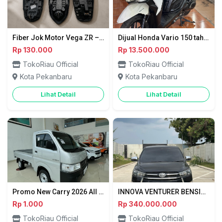
Fiber Jok Motor Vega ZR – Bikin Motor Makin Keren dan Rapi - Pekanbaru
Dijual Honda Vario 150 tahun 2017 - Pekanbaru
Rp 130.000
Rp 13.500.000
TokoRiau Official
TokoRiau Official
Kota Pekanbaru
Kota Pekanbaru
Lihat Detail
Lihat Detail
Promo New Carry 2026 All Type – Tangguh & Irit-Pekanbaru
INNOVA VENTURER BENSIN MANUAL 2019 / Pekanbaru
Rp 1.000
Rp 340.000.000
TokoRiau Official
TokoRiau Official