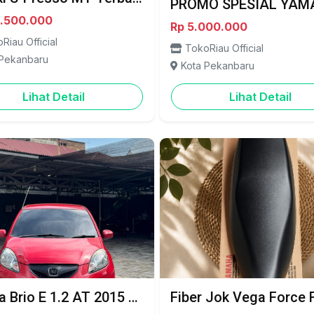
5.500.000
Rp 5.000.000
Riau Official
TokoRiau Official
 Pekanbaru
Kota Pekanbaru
Lihat Detail
Lihat Detail
Honda Brio E 1.2 AT 2015 – Matic Irit, Stylish, Siap Pakai! Harga Nego - Pekanbaru