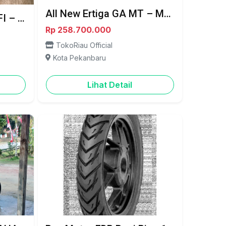
All New Ertiga GA MT – MPV Keluarga Nyaman, Irit, dan Harga Bersahabat - Pekanbaru
Fiber Jok Honda Beat FI – Upgrade Tampilan Makin Keren & Stylish - Pekanbaru
Rp 258.700.000
TokoRiau Official
Kota Pekanbaru
Lihat Detail