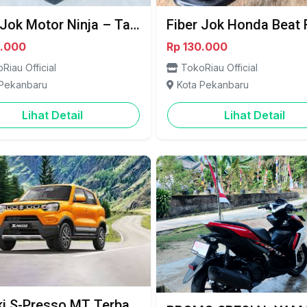
Fiber Jok Motor Ninja – Tampil Sporty & Lebih Kokoh -Pekanbaru
0.000
Rp 130.000
Riau Official
TokoRiau Official
 Pekanbaru
Kota Pekanbaru
Lihat Detail
Lihat Detail
Suzuki S-Presso MT Terbaru Pekanbaru – Tampil Stylish, Harga Bersahabat!