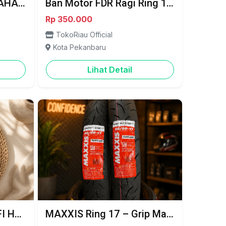
PROMO SPESIAL YAMAHA AEROX NEW – GAYA SPORTY, DP RINGAN - Palalawan
Ban Motor FDR Ragi Ring 17 Terbaik! Cengkeraman Maksimal, Gaya Makin Total - Pekanbaru
Rp 350.000
TokoRiau Official
Kota Pekanbaru
Lihat Detail
Fiber Jok Vega Force FI Halus, Rapi, Siap Pakai - Pekanbaru
MAXXIS Ring 17 – Grip Maksimal, Gaya Makin Total - Pekkanbaru