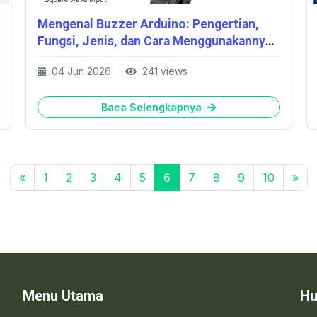
Mengenal Buzzer Arduino: Pengertian,
Fungsi, Jenis, dan Cara Menggunakannya
untuk Pemula
04 Jun 2026
241 views
Baca Selengkapnya
«
1
2
3
4
5
6
7
8
9
10
»
Menu Utama
Hu