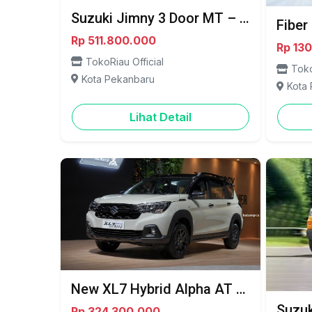
Suzuki Jimny 3 Door MT – Gagah, Tangguh, Siap Temani Semua Petualangan - Pekanbaru
Rp 511.800.000
Rp 13
TokoRiau Official
Toko
Kota Pekanbaru
Kota
Lihat Detail
New XL7 Hybrid Alpha AT Two Tone – SUV Premium, Irit, dan Makin Stylish - Pekanbaru
Rp 324.300.000