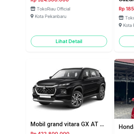
Rp 18
TokoRiau Official
Kota Pekanbaru
Toko
Kota
Lihat Detail
Mobil grand vitara GX AT NEW - PEKANBARU
Rp 422.800.000