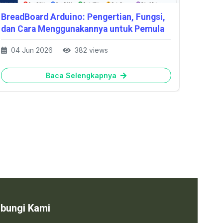
BreadBoard Arduino: Pengertian, Fungsi,
Membu
dan Cara Menggunakannya untuk Pemula
Mengg
04 Jun 2026
382 views
03 J
Baca Selengkapnya
bungi Kami